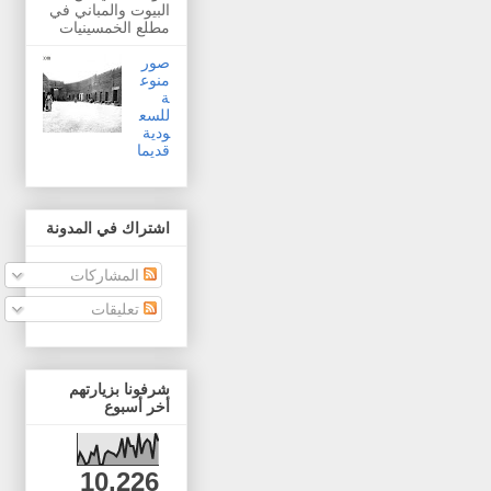
البيوت والمباني في
مطلع الخمسينيات
صور
منوع
ة
للسع
ودية
قديما
اشتراك في المدونة
المشاركات
تعليقات
شرفونا بزيارتهم
أخر أسبوع
10,226