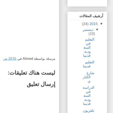
أرشيف المقالات
(24)
2015
▼
▼
ديسمبر
(10)
التعليم
في
السع
ودية
قديما
مرسلة بواسطة
Ahmed
في
10:51 ص
التعليم
قديما
ليست هناك تعليقات:
شارع
الكبار
ي
إرسال تعليق
الدراسة
في
السع
ودية
قديما
تلفزيون