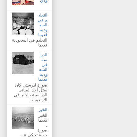
ودي
التعلي
م في
السع
ودية
قديما
التعليم في السعودية
قديما
الدرا
سة
في
السع
ودية
قديما
صورة لبرستي كان
يمثل أحد المباني
الدراسية بالخبر في
الاربعينيات
الخبر
الخبر
قديما
،
صورة
جوية تحكي عن