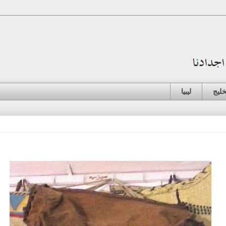
خليج
ليبيا