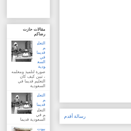
مقالات حازت
رضاكم
التعلي
م
قديما
في
السع
ودية
صورة لتلميذ ومعلمه
، تبين كيف كان
التعليم قديما في
السعودية
التعلي
م
قديما
التعلي
م في
رسالة أقدم
السعودية قديما
بيوت