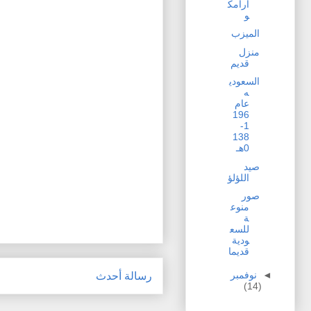
ارامك
و
الميزب
منزل
قديم
السعودي
ه
عام
196
1-
138
0هـ
صيد
اللؤلؤ
صور
منوع
ة
للسع
ودية
قديما
◄
نوفمبر
رسالة أحدث
(14)