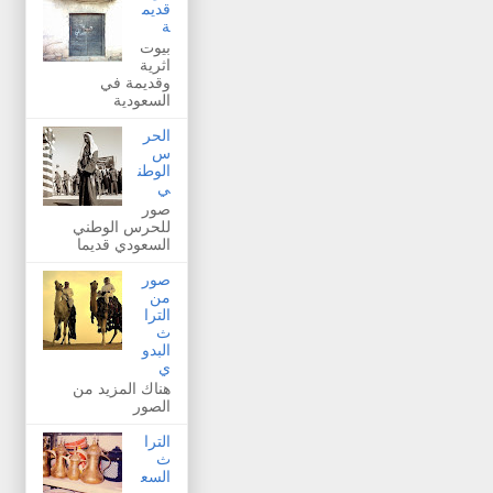
قديم
ة
بيوت
اثرية
وقديمة في
السعودية
الحر
س
الوطن
ي
صور
للحرس الوطني
السعودي قديما
صور
من
الترا
ث
البدو
ي
هناك المزيد من
الصور
الترا
ث
السع